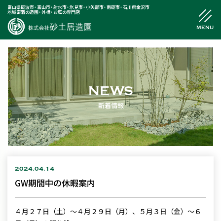
富山県砺波市
富山市
射水市
氷見市
小矢部市
南砺市
石川県金沢市
地域密着の造園
外構
お庭の専門店
MENU
NEWS
新着情報
2024.04.14
GW期間中の休暇案内
４月２７日（土）～４月２９日（月）、５月３日（金）～６